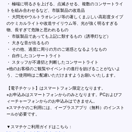
・ 極端に明るさを上げる、点滅させる、複数のコンサートライ
トを組み合わせるなど、市販製品の改造品
・ ⼤閃光やウルトラオレンジ等の著しくまぶしい⾼彩度タイプ
のケミカルライトや改造サイリウム等、光が強く明るすぎる
物、⻑すぎて危険と思われるもの
・ 市販製品であっても上記に類するもの（誘導灯など）
・ ⼤きな⾳が出るもの
・ その他、過度に周りの⽅のご迷惑となるようなもの
・ ⾃作したコンサートライト
・ スタッフが不適切と判断したコンサートライト
※他のお客様のご観覧やイベントの進⾏を妨げることがないよ
う、ご使⽤時はご配慮いただけますようお願いいたします。
【電⼦チケット】はスマートフォン限定となります。
※お申込みはスマートフォンからのみとなります。PCおよびフ
ィーチャーフォンからのお申込みはできません。
※スマチケのご利⽤には、イープラスアプリ（無料）のインスト
ールが必要です。
▼スマチケご利⽤ガイドはこちら：