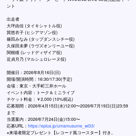
ント
出走者
大坪由佳 (タイキシャトル役)
巽悠衣子 (ヒシアマゾン役)
篠田みなみ (タップダンスシチー役)
久保田未夢 (ラヴズオンリーユー役)
関根瞳 (レッドディザイア役)
近貞月乃 (マルシュロレーヌ役)
開催日：2026年8月16日(日)
開場/開演時間：16:30/17:30(予定)
会場：東京・大手町三井ホール
イベント内容：トーク＆ミニライブ
チケット料金：￥2,000 (10%税込)
応募期間：2026年4月15日(水)12:00〜2026年7月19日(日)23:59
まで
当選案内：2026年7月24日(金)15:00〜
応募URL：
https://eplus.jp/umamusume_wl33/
※来場者限定プレゼント【レコード風コースター】付き。