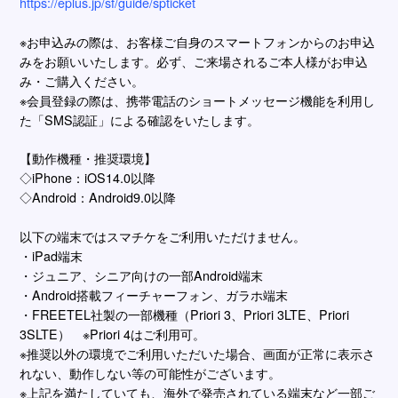
https://eplus.jp/sf/guide/spticket
※お申込みの際は、お客様ご⾃⾝のスマートフォンからのお申込
みをお願いいたします。必ず、ご来場されるご本⼈様がお申込
み・ご購⼊ください。
※会員登録の際は、携帯電話のショートメッセージ機能を利⽤し
た「SMS認証」による確認をいたします。
【動作機種・推奨環境】
◇iPhone：iOS14.0以降
◇Android：Android9.0以降
以下の端末ではスマチケをご利⽤いただけません。
・iPad端末
・ジュニア、シニア向けの⼀部Android端末
・Android搭載フィーチャーフォン、ガラホ端末
・FREETEL社製の⼀部機種（Priori 3、Priori 3LTE、Priori
3SLTE） ※Priori 4はご利⽤可。
※推奨以外の環境でご利⽤いただいた場合、画⾯が正常に表⽰さ
れない、動作しない等の可能性がございます。
※上記を満たしていても、海外で発売されている端末など⼀部ご