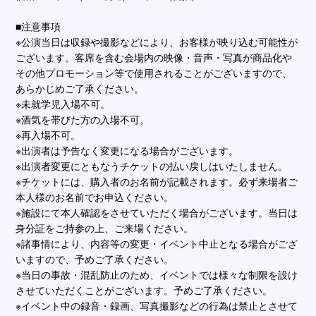
■注意事項
※公演当日は収録や撮影などにより、お客様が映り込む可能性が
ございます。客席を含む会場内の映像・音声・写真が商品化や
その他プロモーション等で使用されることがございますので、
あらかじめご了承ください。
※未就学児入場不可。
※酒気を帯びた方の入場不可。
※再入場不可。
※出演者は予告なく変更になる場合がございます。
※出演者変更にともなうチケットの払い戻しはいたしません。
※チケットには、購⼊者のお名前が記載されます。必ず来場者ご
本⼈様のお名前でお申込ください。
※施設にて本⼈確認をさせていただく場合がございます。当⽇は
⾝分証をご持参の上、ご来場ください。
※諸事情により、内容等の変更・イベント中⽌となる場合がござ
いますので、予めご了承ください。
※当⽇の事故・混乱防⽌のため、イベントでは様々な制限を設け
させていただくことがございます。予めご了承ください。
※イベント中の録⾳・録画、写真撮影などの⾏為は禁⽌とさせて