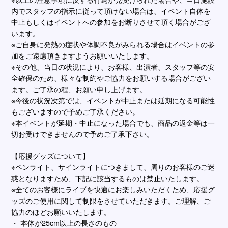
内でスタッフの指⽰に従って頂けない場合は、イベント⾃体を
中⽌もしくはイベントへの参加をお断りさせて頂く場合がござ
います。
※ご⾃⾝に発熱の症状や体調不良がみられる場合はイベントの参
加をご遠慮頂きますようお願いいたします。
※その他、当⽇の状況により、お客様、出演者、スタッフ等の安
全確保のため、様々な制約やご協⼒をお願いする場合がござい
ます。ご了承の程、お願い申し上げます。
※今後の状況次第では、イベントが中⽌または延期になる可能性
もございますので予めご了承ください。
※本イベントが延期・中⽌になった場合でも、商品の返⾦等は⼀
切お受けできませんので予めご了承下さい。
【応援グッズについて】
※ペンライト、サインライトにつきまして、周りのお客様のご迷
惑となりますため、下記に該当するものは禁⽌いたします。
※全てのお客様にライブを快適にお楽しみいただくため、応援グ
ッズのご使⽤に関して制限をさせていただきます。ご理解、ご
協⼒のほどお願いいたします。
・ 本体が25cm以上の⻑さのもの