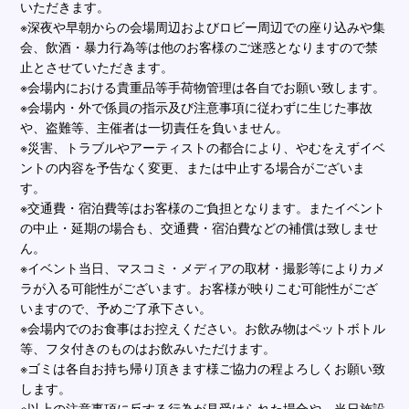
いただきます。
※深夜や早朝からの会場周辺およびロビー周辺での座り込みや集
会、飲酒・暴⼒⾏為等は他のお客様のご迷惑となりますので禁
⽌とさせていただきます。
※会場内における貴重品等⼿荷物管理は各⾃でお願い致します。
※会場内・外で係員の指⽰及び注意事項に従わずに⽣じた事故
や、盗難等、主催者は⼀切責任を負いません。
※災害、トラブルやアーティストの都合により、やむをえずイベ
ントの内容を予告なく変更、または中⽌する場合がございま
す。
※交通費・宿泊費等はお客様のご負担となります。またイベント
の中⽌・延期の場合も、交通費・宿泊費などの補償は致しませ
ん。
※イベント当⽇、マスコミ・メディアの取材・撮影等によりカメ
ラが⼊る可能性がございます。お客様が映りこむ可能性がござ
いますので、予めご了承下さい。
※会場内でのお⾷事はお控えください。お飲み物はペットボトル
等、フタ付きのものはお飲みいただけます。
※ゴミは各⾃お持ち帰り頂きます様ご協⼒の程よろしくお願い致
します。
※以上の注意事項に反する⾏為が⾒受けられた場合や、当⽇施設