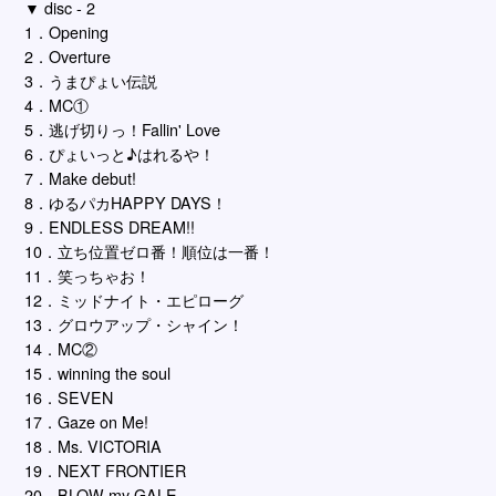
▼ disc - 2
1．Opening
2．Overture
3．うまぴょい伝説
4．MC①
5．逃げ切りっ！Fallin' Love
6．ぴょいっと♪はれるや！
7．Make debut!
8．ゆるパカHAPPY DAYS！
9．ENDLESS DREAM!!
10．立ち位置ゼロ番！順位は一番！
11．笑っちゃお！
12．ミッドナイト・エピローグ
13．グロウアップ・シャイン！
14．MC②
15．winning the soul
16．SEVEN
17．Gaze on Me!
18．Ms. VICTORIA
19．NEXT FRONTIER
20．BLOW my GALE