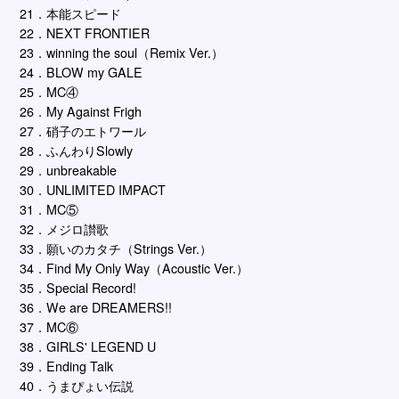
21．本能スピード
22．NEXT FRONTIER
23．winning the soul（Remix Ver.）
24．BLOW my GALE
25．MC④
26．My Against Frigh
27．硝子のエトワール
28．ふんわりSlowly
29．unbreakable
30．UNLIMITED IMPACT
31．MC⑤
32．メジロ讃歌
33．願いのカタチ（Strings Ver.）
34．Find My Only Way（Acoustic Ver.）
35．Special Record!
36．We are DREAMERS!!
37．MC⑥
38．GIRLS' LEGEND U
39．Ending Talk
40．うまぴょい伝説