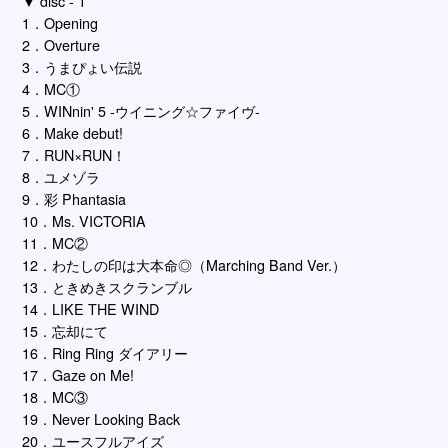
▼ disc - 1
1．Opening
2．Overture
3．うまぴょい伝説
4．MC①
5．WINnin' 5 -ウイニング☆ファイヴ-
6．Make debut!
7．RUN×RUN！
8．ユメゾラ
9．彩 Phantasia
10．Ms. VICTORIA
11．MC②
12．わたしの印は大本命◎（Marching Band Ver.）
13．ときめきスクランブル
14．LIKE THE WIND
15．忘却にて
16．Ring Ring ダイアリー
17．Gaze on Me!
18．MC③
19．Never Looking Back
20．ユースフルアイズ