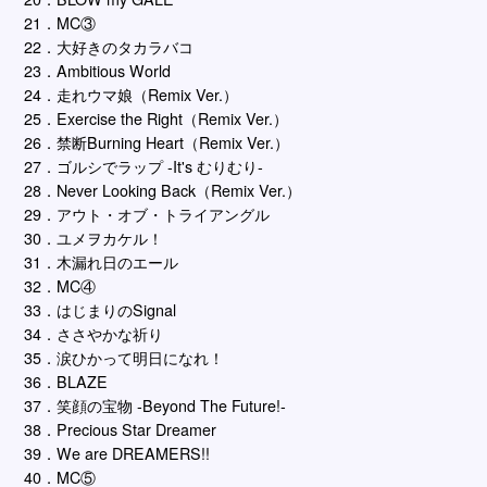
21．MC③
22．大好きのタカラバコ
23．Ambitious World
24．走れウマ娘（Remix Ver.）
25．Exercise the Right（Remix Ver.）
26．禁断Burning Heart（Remix Ver.）
27．ゴルシでラップ -It's むりむり-
28．Never Looking Back（Remix Ver.）
29．アウト・オブ・トライアングル
30．ユメヲカケル！
31．木漏れ日のエール
32．MC④
33．はじまりのSignal
34．ささやかな祈り
35．涙ひかって明日になれ！
36．BLAZE
37．笑顔の宝物 -Beyond The Future!-
38．Precious Star Dreamer
39．We are DREAMERS!!
40．MC⑤