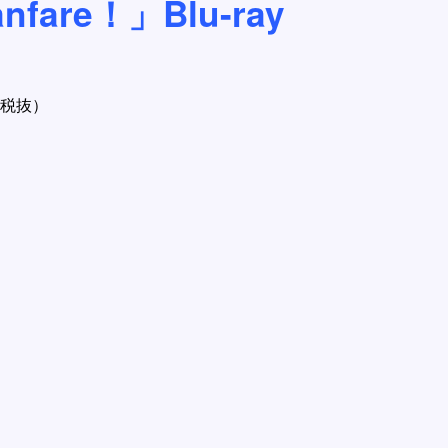
nfare！」Blu-ray
0（税抜）