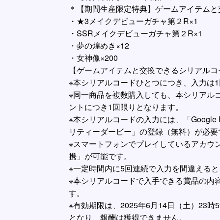
＊【期間生産限定特典】ゲームアイテムと
・★3メイクデビューガチャ第２R×1
・SSRメイクデビューガチャ第２R×1
・夢の煌めき×12
・女神像×200
【ゲームアイテムと交換できるシリアルコ
※本シリアルコードひとつにつき、入力は
※同一商品を複数購入しても、本シリアル
ントにつき1回限りとなります。
※本シリアルコードの入力には、「Google 
リティーダービー」の登録（無料）が必要
※スマートフォンでプレイしているアカウン
携」が可能です。
※一定時間内に5回連続で入力を間違えると
※本シリアルコードで入手できる賞品の内
す。
※有効期限は、2025年6月14日（土）2
となり、報酬は獲得できません。