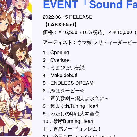
EVENT「Sound Fa
2022-06-15 RELEASE
【LABX-8556】
価格：
￥16,500（10％税込）／￥15,00
アーティスト：
ウマ娘 プリティーダービー
1．Opening
2．Overture
3．うまぴょい伝説
4．Make debut!
5．ENDLESS DREAM!!
6．恋はダービー☆
7．帝笑歌劇～讃えよ永久に～
8．気まぐれTuning Heart
9．わたしの印は大本命◎
10．禁断Burning Heart
11．直感ノープロブレム！
12．今日もウララかケセラセラ！