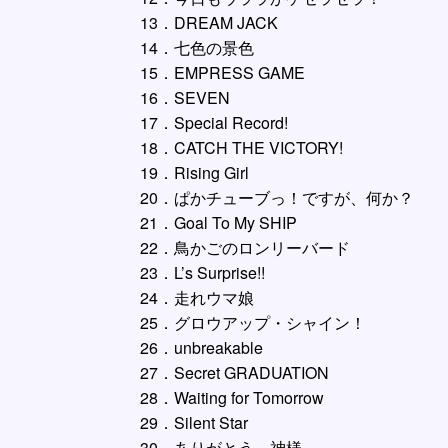
13．DREAM JACK
14．七色の景色
15．EMPRESS GAME
16．SEVEN
17．Special Record!
18．CATCH THE VICTORY!
19．Rising Girl
20．ぱかチューブっ！ですが、何か？
21．Goal To My SHIP
22．鳥かごのロンリーバード
23．L’s Surprise!!
24．走れウマ娘
25．グロウアップ・シャイン！
26．unbreakable
27．Secret GRADUATION
28．Waiting for Tomorrow
29．Silent Star
30．ありがとう、神様