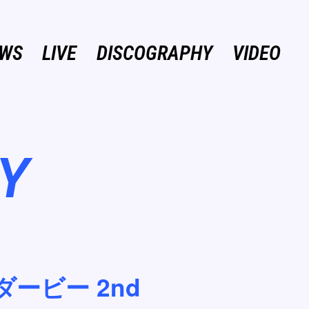
WS
LIVE
DISCOGRAPHY
VIDEO
Y
ービー 2nd